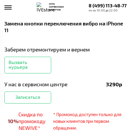
СЕТЬ
8 (499) 113-48-77
СЕРВИСНЫХ
ЦЕНТРОВ
пн-вс 10:00 до 22:00
Замена кнопки переключения вибро
на iPhone
11
Заберем отремонтируем и вернем
Вызвать
курьера
У нас в сервисном центре
3290
р
Записаться
Скидка по
* Промокод доступен только для
10
%
промокоду
новых клиентов при первом
NEWIVE*
обращении.