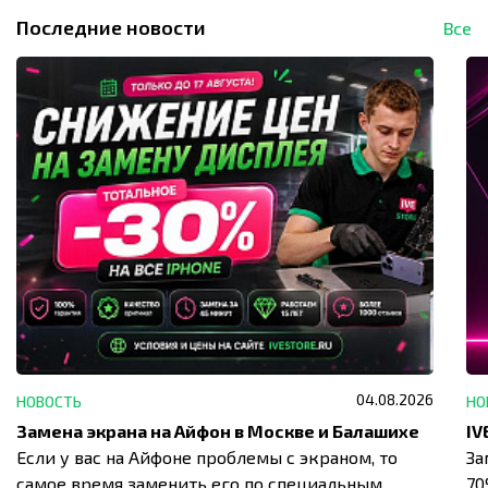
Последние новости
Все
04.08.2026
НОВОСТЬ
НО
Замена экрана на Айфон в Москве и Балашихе
Если у вас на Айфоне проблемы с экраном, то
За
самое время заменить его по специальным
7