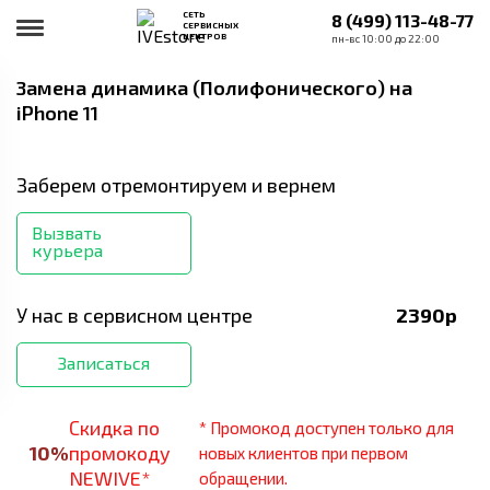
СЕТЬ
8 (499) 113-48-77
СЕРВИСНЫХ
ЦЕНТРОВ
пн-вс 10:00 до 22:00
Замена динамика (Полифонического)
на
iPhone 11
Заберем отремонтируем и вернем
Вызвать
курьера
У нас в сервисном центре
2390
р
Записаться
Скидка по
* Промокод доступен только для
10
%
промокоду
новых клиентов при первом
NEWIVE*
обращении.