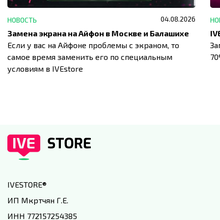
04.08.2026
НОВОСТЬ
НО
Замена экрана на Айфон в Москве и Балашихе
Если у вас на Айфоне проблемы с экраном, то
За
самое время заменить его по специальным
7
условиям в IVEstore
IVESTORE
®
ИП Мкртчян Г.Е.
ИНН 772157254385