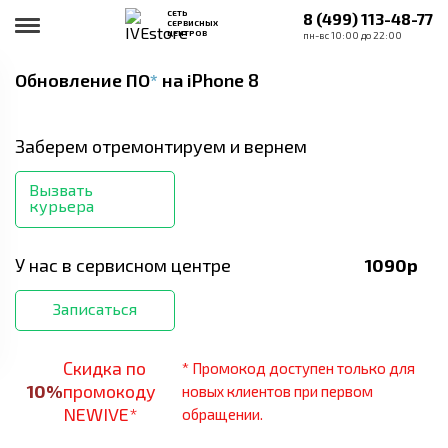
СЕТЬ
8 (499) 113-48-77
СЕРВИСНЫХ
ЦЕНТРОВ
пн-вс 10:00 до 22:00
Обновление ПО
*
на iPhone 8
Заберем отремонтируем и вернем
Вызвать
курьера
У нас в сервисном центре
1090
р
Записаться
Скидка по
* Промокод доступен только для
10
%
промокоду
новых клиентов при первом
NEWIVE*
обращении.