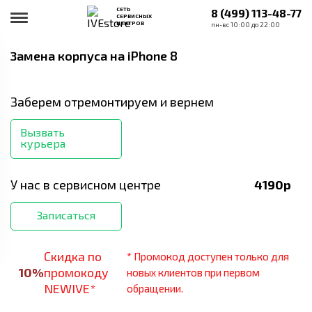
СЕТЬ
8 (499) 113-48-77
СЕРВИСНЫХ
ЦЕНТРОВ
пн-вс 10:00 до 22:00
Замена корпуса
на iPhone 8
Заберем отремонтируем и вернем
Вызвать
курьера
У нас в сервисном центре
4190
р
Записаться
Скидка по
* Промокод доступен только для
10
%
промокоду
новых клиентов при первом
NEWIVE*
обращении.