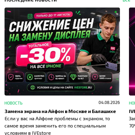
04.08.2026
НОВОСТЬ
НО
Замена экрана на Айфон в Москве и Балашихе
Если у вас на Айфоне проблемы с экраном, то
За
самое время заменить его по специальным
7
условиям в IVEstore