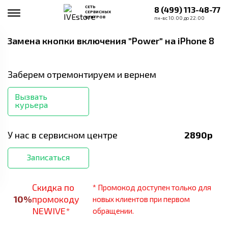
СЕТЬ
8 (499) 113-48-77
СЕРВИСНЫХ
ЦЕНТРОВ
пн-вс 10:00 до 22:00
Замена кнопки включения "Power"
на iPhone 8
Заберем отремонтируем и вернем
Вызвать
курьера
У нас в сервисном центре
2890
р
Записаться
Скидка по
* Промокод доступен только для
10
%
промокоду
новых клиентов при первом
NEWIVE*
обращении.