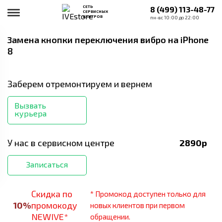
СЕТЬ
8 (499) 113-48-77
СЕРВИСНЫХ
ЦЕНТРОВ
пн-вс 10:00 до 22:00
Замена кнопки переключения вибро
на iPhone
8
Заберем отремонтируем и вернем
Вызвать
курьера
У нас в сервисном центре
2890
р
Записаться
Скидка по
* Промокод доступен только для
10
%
промокоду
новых клиентов при первом
NEWIVE*
обращении.