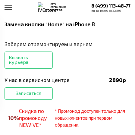
СЕТЬ
8 (499) 113-48-77
СЕРВИСНЫХ
ЦЕНТРОВ
пн-вс 10:00 до 22:00
Замена кнопки "Home"
на iPhone 8
Заберем отремонтируем и вернем
Вызвать
курьера
У нас в сервисном центре
2890
р
Записаться
Скидка по
* Промокод доступен только для
10
%
промокоду
новых клиентов при первом
NEWIVE*
обращении.