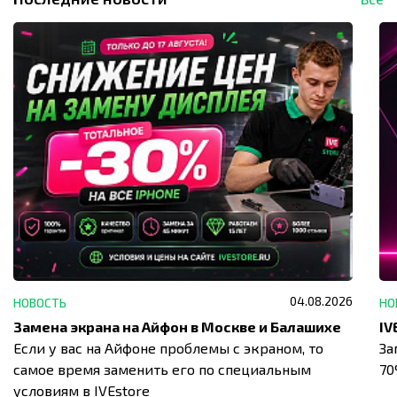
04.08.2026
НОВОСТЬ
НО
Замена экрана на Айфон в Москве и Балашихе
Если у вас на Айфоне проблемы с экраном, то
За
самое время заменить его по специальным
7
условиям в IVEstore