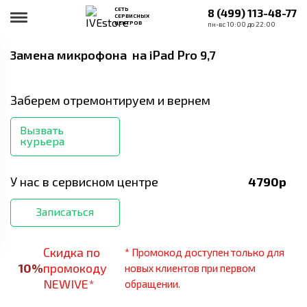
СЕТЬ
8 (499) 113-48-77
СЕРВИСНЫХ
ЦЕНТРОВ
пн-вс 10:00 до 22:00
Замена микрофона
на iPad Pro 9,7
Заберем отремонтируем и вернем
Вызвать
курьера
У нас в сервисном центре
4790
р
Записаться
Скидка по
* Промокод доступен только для
10
%
промокоду
новых клиентов при первом
NEWIVE*
обращении.