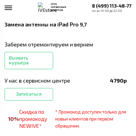
СЕТЬ
8 (499) 113-48-77
СЕРВИСНЫХ
ЦЕНТРОВ
пн-вс 10:00 до 22:00
Замена антенны
на iPad Pro 9,7
Заберем отремонтируем и вернем
Вызвать
курьера
У нас в сервисном центре
4790
р
Записаться
Скидка по
* Промокод доступен только для
10
%
промокоду
новых клиентов при первом
NEWIVE*
обращении.