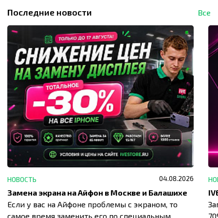
Последние новости
Все
04.08.2026
НОВОСТЬ
НО
Замена экрана на Айфон в Москве и Балашихе
Если у вас на Айфоне проблемы с экраном, то
За
самое время заменить его по специальным
7