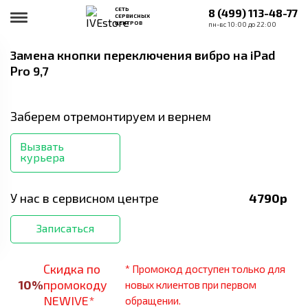
СЕТЬ
8 (499) 113-48-77
СЕРВИСНЫХ
ЦЕНТРОВ
пн-вс 10:00 до 22:00
Замена кнопки переключения вибро
на iPad
Pro 9,7
Заберем отремонтируем и вернем
Вызвать
курьера
У нас в сервисном центре
4790
р
Записаться
Скидка по
* Промокод доступен только для
10
%
промокоду
новых клиентов при первом
NEWIVE*
обращении.