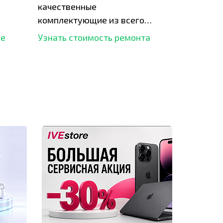
качественные
комплектующие из всего
рынка и используем самое
ше
Узнать стоимость ремонта
современное оборудование
для ремонта.