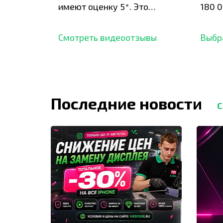
имеют оценку 5*. Это
180 0
подтверждено сотнями
нара
отзывов,
опыт.
Смотреть видеоотзывы
Выбр
Последние новости
С