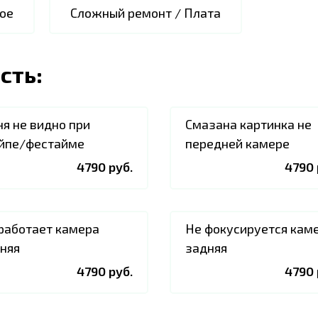
ое
Сложный ремонт / Плата
сть:
я не видно при
Смазана картинка не
йпе/фестайме
передней камере
4790 руб.
4790 
работает камера
Не фокусируется кам
няя
задняя
4790 руб.
4790 