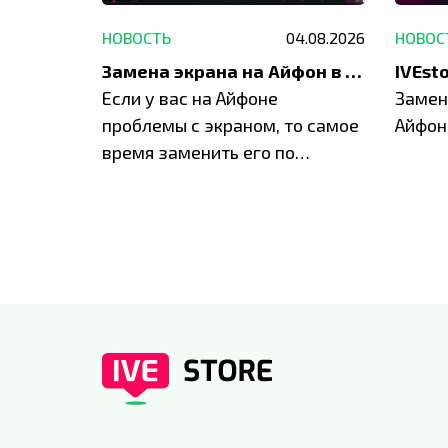
29.05.2026
НОВОСТЬ
04.08.2026
НОВОС
Акция: до -30% на весь ремонт техники Apple
Замена экрана на Айфон в Москве и Балашихе
ю акцию
Если у вас на Айфоне
Замен
а весь
проблемы с экраном, то самое
Айфон
время заменить его по
специальным условиям в
IVEstore