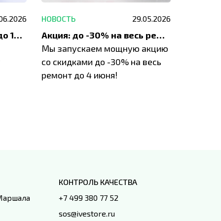
.06.2026
НОВОСТЬ
29.05.2026
НОВОСТЬ
До 1200 ₽ на ремонт и до 1500 ₽ на покупку техники Apple
Акция: до -30% на весь ремонт техники Apple
Мы запускаем мощную акцию
Если у в
у
со скидками до -30% на весь
проблем
ремонт до 4 июня!
время з
специал
IVEstore
КОНТРОЛЬ КАЧЕСТВА
 Маршала
+7 499 380 77 52
sos@ivestore.ru