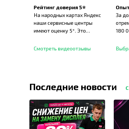
Рейтинг доверия 5⭐
Опыт
На народных картах Яндекс
За д
наши сервисные центры
отре
имеют оценку 5*. Это
180 0
подтверждено сотнями
нара
отзывов,
опыт.
Смотреть видеоотзывы
Выбр
Последние новости
С