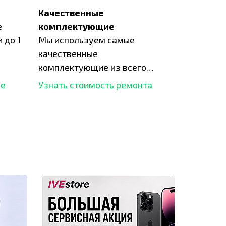
Качественные
е
комплектующие
 до 1
Мы используем самые
качественные
комплектующие из всего
рынка и используем самое
ше
Узнать стоимость ремонта
современное оборудование
для ремонта.