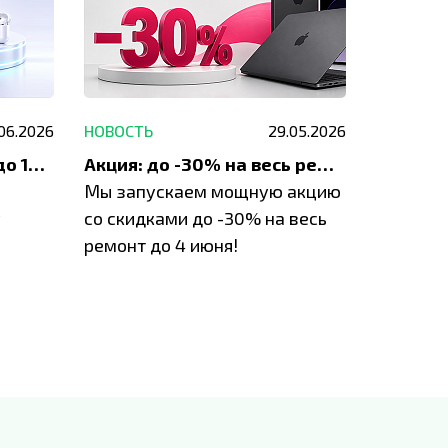
.06.2026
НОВОСТЬ
29.05.2026
НОВОСТЬ
До 1200 ₽ на ремонт и до 1500 ₽ на покупку техники Apple
Акция: до -30% на весь ремонт техники Apple
Мы запускаем мощную акцию
Если у в
у
со скидками до -30% на весь
проблем
ремонт до 4 июня!
время з
специал
IVEstore