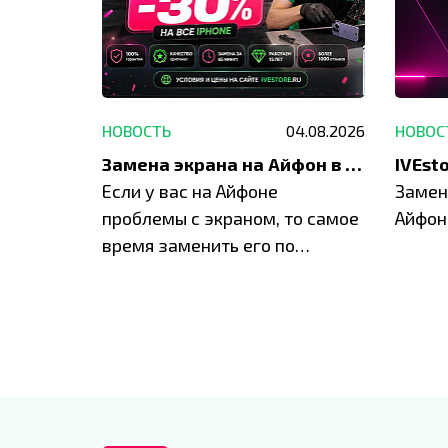
29.05.2026
НОВОСТЬ
04.08.2026
НОВОС
Акция: до -30% на весь ремонт техники Apple
Замена экрана на Айфон в Москве и Балашихе
ю акцию
Если у вас на Айфоне
Замен
а весь
проблемы с экраном, то самое
Айфон
время заменить его по
специальным условиям в
IVEstore