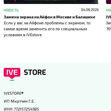
04.08.2026
НОВОСТЬ
НО
Замена экрана на Айфон в Москве и Балашихе
Если у вас на Айфоне проблемы с экраном, то
За
самое время заменить его по специальным
7
условиям в IVEstore
IVESTORE
®
ИП Мкртчян Г.Е.
ИНН 772157254385