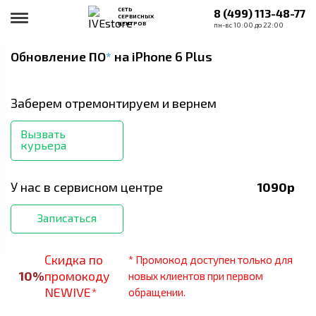
СЕТЬ
8 (499) 113-48-77
СЕРВИСНЫХ
ЦЕНТРОВ
пн-вс 10:00 до 22:00
Обновление ПО
*
на iPhone 6 Plus
Заберем отремонтируем и вернем
Вызвать
курьера
У нас в сервисном центре
1090
р
Записаться
Скидка по
* Промокод доступен только для
10
%
промокоду
новых клиентов при первом
NEWIVE*
обращении.