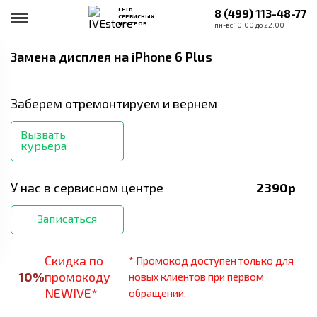
СЕТЬ
8 (499) 113-48-77
СЕРВИСНЫХ
ЦЕНТРОВ
пн-вс 10:00 до 22:00
Замена дисплея
на iPhone 6 Plus
Заберем отремонтируем и вернем
Вызвать
курьера
У нас в сервисном центре
2390
р
Записаться
Скидка по
* Промокод доступен только для
10
%
промокоду
новых клиентов при первом
NEWIVE*
обращении.