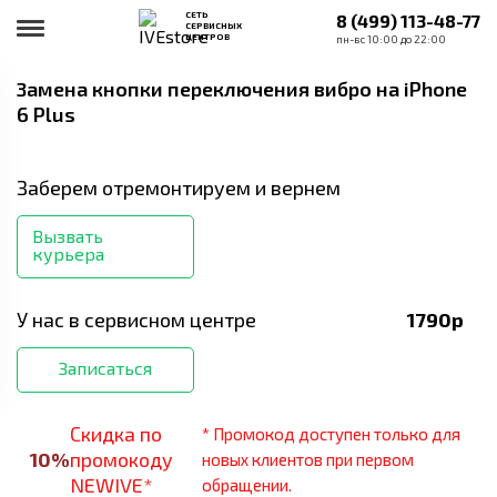
СЕТЬ
8 (499) 113-48-77
СЕРВИСНЫХ
ЦЕНТРОВ
пн-вс 10:00 до 22:00
Замена кнопки переключения вибро
на iPhone
6 Plus
Заберем отремонтируем и вернем
Вызвать
курьера
У нас в сервисном центре
1790
р
Записаться
Скидка по
* Промокод доступен только для
10
%
промокоду
новых клиентов при первом
NEWIVE*
обращении.