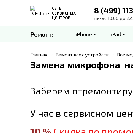
8 (499) 11
СЕТЬ
СЕРВИСНЫХ
пн-вс 10:00 до 22
ЦЕНТРОВ
Ремонт:
iPhone
iPad
iPhone
iPad
Apple Watch
iMac
Ремонт MacBook
Все модели
Все модели
Все модели
Все модели
Вс
Главная
Ремонт всех устройств
Все мо
Замена микрофона
на
MacBook M-Core
MacBook
Ma
iPhone 13 Pro Max
iPad 9
SE 1 40mm
iMac 27" A2115 2020 5K
iPhone 15 Plus
iPad Pro 11 4g
SE 2 40mm
iMac 21,5" A14
MacBook Air
iPhone 14
iPad mini 6
SE 1 44mm
iMac 21,5" A1311 Late 2009
iPhone 15 Pro
iPad Pro 12,9 
SE 2 44mm
iMac 21,5" A14
Air 13" M1 (A2337)
Pro 16" M1 (A
iPhone 14 Plus
iPad Pro 11 3gen
Ser 6 40mm
iMac 21,5" A1311 Mid 2010
iPhone 15 Pro
iPad Air 11 M2
Ser 8 41mm
iMac 21,5" A14
Заберем отремонтиру
Air 13" M2 (A2681)
Pro 14" M2 (A
iPhone 14 Pro
iPad Pro 12,9 5gen
Ser 6 44mm
iMac 21,5" A1311 Mid 2011
iPhone 16
iPad Air 13 M2
Ser 8 45mm
iMac 21,5" A14
Air 15" M2 (A2941)
Pro 16" M2 (A
iPhone 14 Pro Max
iPad 10
Ser 7 41mm
iMac 21,5" A1418 Late 2012
iPhone 16 Plus
iPad mini A17 
Ultra 1
iMac 21,5" A14
Pro 13" M1 (A2338)
У нас в сервисном це
iPhone 15
iPad Air 5
Ser 7 45mm
iMac 21,5" A1418 Early 2013
iPhone 16 Pro
iPad Pro 11 M
Ser 9 41mm
iMac 21,5" A21
Pro 14" M1 (A2442)
10
%
Скидка по промо