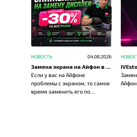
29.05.2026
НОВОСТЬ
04.08.2026
НОВОС
Акция: до -30% на весь ремонт техники Apple
Замена экрана на Айфон в Москве и Балашихе
ю акцию
Если у вас на Айфоне
Замен
а весь
проблемы с экраном, то самое
Айфон
время заменить его по
специальным условиям в
IVEstore