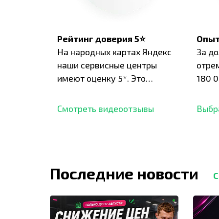
Рейтинг доверия 5⭐
Опыт
На народных картах Яндекс
За д
наши сервисные центры
отре
имеют оценку 5*. Это
180 0
подтверждено сотнями
нара
отзывов,
опыт.
Смотреть видеоотзывы
Выбр
Последние новости
С