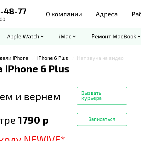
3-48-77
О компании
Адреса
Ра
:00
Apple Watch
iMac
Ремонт MacBook
е модели
дели iPhone
iPhone 6 Plus
Нет звука на видео
 iPhone 6 Plus
cBook Pro
MacBook Pro Retina
en
18 Late 2013
iPhone 16 Pro Max
iPad Pro 13 M4
Ser 9 45mm
iMac 24" A2439 M1 2Ports
6gen
18 Mid 2014
iPhone 16e
iPad A16
Ultra 2
iMac 24" A2438 M1 4Ports
2485)
 Max
18 Late 2015
iPhone Air
iPad Air 11 M3
Ser 10 41mm
iMac 24" A2874 M3 2Ports
Вызвать
ем и вернем
2779)
18 Mid 2017
iPhone 17
iPad Air 13 M3
Ser 10 45mm
iMac 24" A2873 M3 4Ports
курьера
2780)
Pro
18 2017 4K
iPhone 17 Pro
iPad Pro 11 M5
SE 3 40mm
iMac 24" A3247 M4 2Ports
нтре
1790
р
4
16 2019 4K
iPhone 17 Pro Max
iPad Pro 13 M5
SE 3 44mm
iMac 24" A3137 M4 4Ports
Записаться
коду NEWIVE*