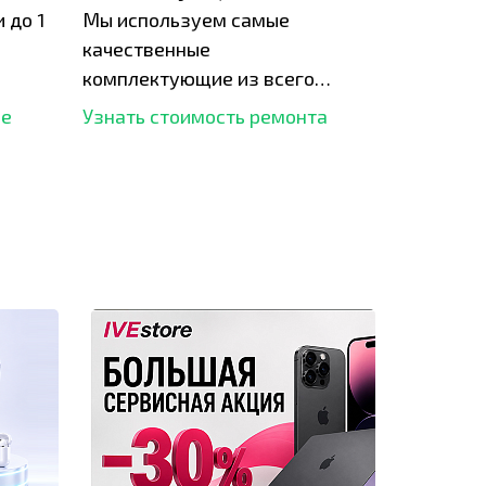
 до 1
Мы используем самые
качественные
комплектующие из всего
рынка и используем самое
ше
Узнать стоимость ремонта
современное оборудование
для ремонта.