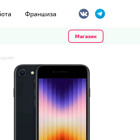
бота
Франшиза
Магазин
задняя