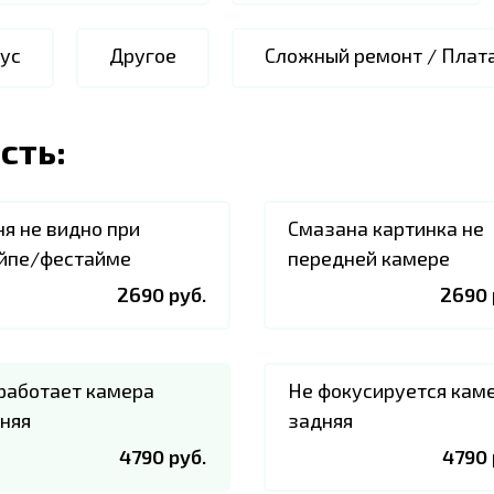
ус
Другое
Сложный ремонт / Плат
сть:
я не видно при
Смазана картинка не
йпе/фестайме
передней камере
2690 руб.
2690 
работает камера
Не фокусируется кам
няя
задняя
4790 руб.
4790 