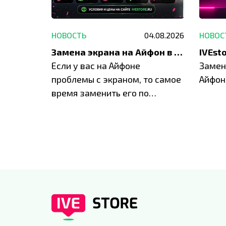
29.05.2026
НОВОСТЬ
04.08.2026
НОВОС
Акция: до -30% на весь ремонт техники Apple
Замена экрана на Айфон в Москве и Балашихе
ю акцию
Если у вас на Айфоне
Замен
а весь
проблемы с экраном, то самое
Айфон
время заменить его по
специальным условиям в
IVEstore