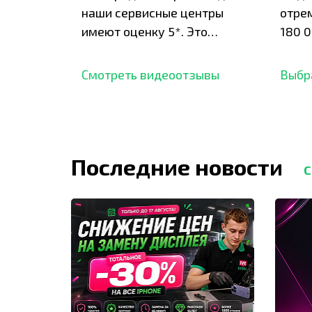
наши сервисные центры
отре
имеют оценку 5*. Это
180 0
подтверждено сотнями
нара
отзывов,
опыт.
Смотреть видеоотзывы
Выбр
Последние новости
С