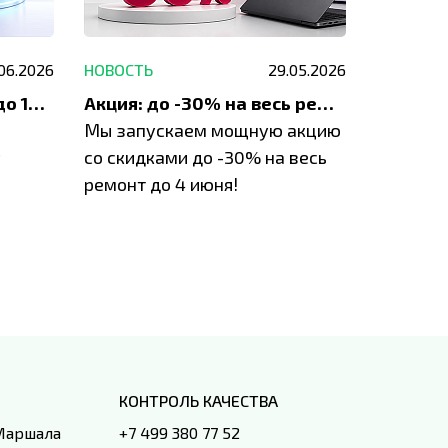
.06.2026
НОВОСТЬ
29.05.2026
НОВОСТЬ
До 1200 ₽ на ремонт и до 1500 ₽ на покупку техники Apple
Акция: до -30% на весь ремонт техники Apple
Мы запускаем мощную акцию
Если у в
у
со скидками до -30% на весь
проблем
ремонт до 4 июня!
время з
специал
IVEstore
КОНТРОЛЬ КАЧЕСТВА
 Маршала
+7 499 380 77 52