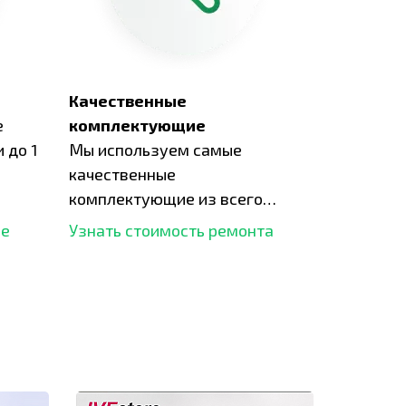
Качественные
е
комплектующие
 до 1
Мы используем самые
качественные
комплектующие из всего
рынка и используем самое
ше
Узнать стоимость ремонта
современное оборудование
для ремонта.