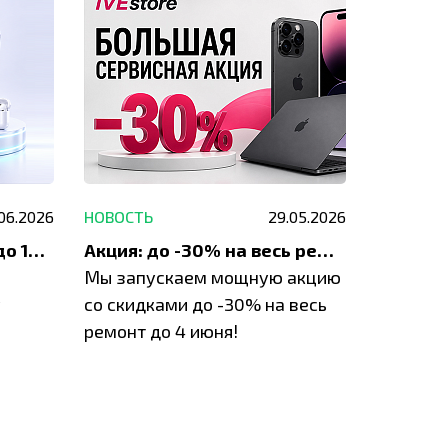
.06.2026
НОВОСТЬ
29.05.2026
НОВОСТЬ
До 1200 ₽ на ремонт и до 1500 ₽ на покупку техники Apple
Акция: до -30% на весь ремонт техники Apple
Мы запускаем мощную акцию
Если у в
у
со скидками до -30% на весь
проблем
ремонт до 4 июня!
время з
специал
IVEstore