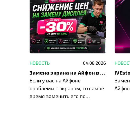
29.05.2026
НОВОСТЬ
04.08.2026
НОВОС
Акция: до -30% на весь ремонт техники Apple
Замена экрана на Айфон в Москве и Балашихе
ю акцию
Если у вас на Айфоне
Замен
а весь
проблемы с экраном, то самое
Айфон
время заменить его по
специальным условиям в
IVEstore