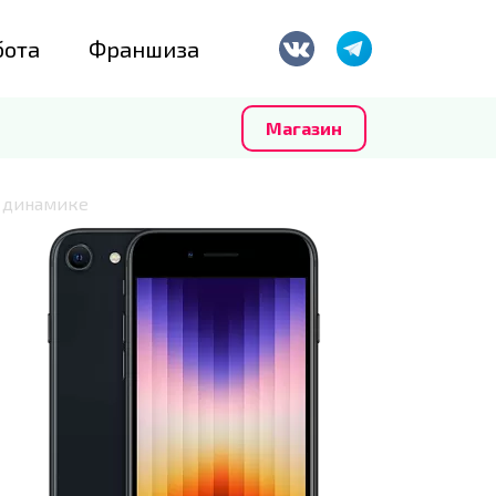
бота
Франшиза
Магазин
 динамике