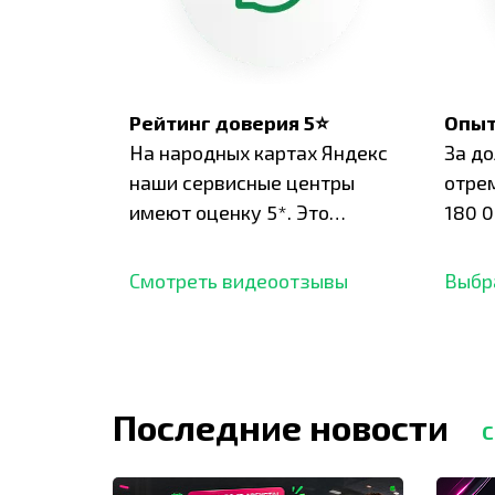
Рейтинг доверия 5⭐
Опыт
На народных картах Яндекс
За д
наши сервисные центры
отре
имеют оценку 5*. Это
180 0
подтверждено сотнями
нара
отзывов,
опыт.
Смотреть видеоотзывы
Выбр
Последние новости
С