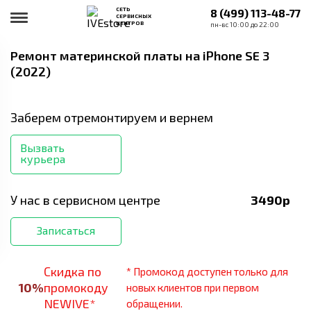
СЕТЬ
8 (499) 113-48-77
СЕРВИСНЫХ
ЦЕНТРОВ
пн-вс 10:00 до 22:00
Ремонт материнской платы
на iPhone SE 3
(2022)
Заберем отремонтируем и вернем
Вызвать
курьера
У нас в сервисном центре
3490
р
Записаться
Скидка по
* Промокод доступен только для
10
%
промокоду
новых клиентов при первом
NEWIVE*
обращении.