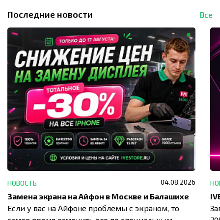
Последние новости
Все
04.08.2026
НОВОСТЬ
НО
Замена экрана на Айфон в Москве и Балашихе
Если у вас на Айфоне проблемы с экраном, то
За
самое время заменить его по специальным
7