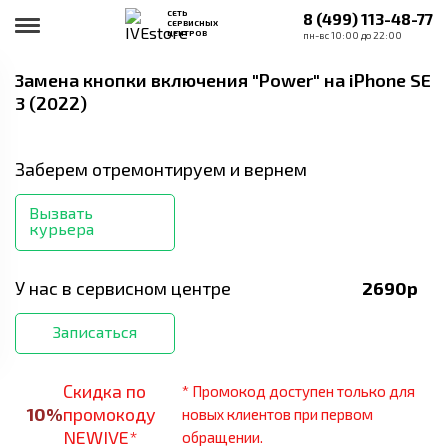
СЕТЬ
8 (499) 113-48-77
СЕРВИСНЫХ
ЦЕНТРОВ
пн-вс 10:00 до 22:00
Замена кнопки включения "Power"
на iPhone SE
3 (2022)
Заберем отремонтируем и вернем
Вызвать
курьера
У нас в сервисном центре
2690
р
Записаться
Скидка по
* Промокод доступен только для
10
%
промокоду
новых клиентов при первом
NEWIVE*
обращении.