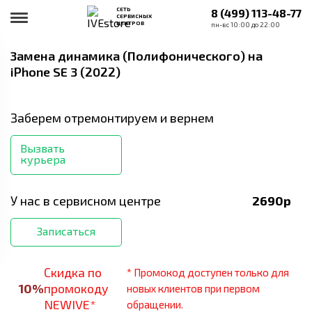
СЕТЬ
8 (499) 113-48-77
СЕРВИСНЫХ
ЦЕНТРОВ
пн-вс 10:00 до 22:00
Замена динамика (Полифонического)
на
iPhone SE 3 (2022)
Заберем отремонтируем и вернем
Вызвать
курьера
У нас в сервисном центре
2690
р
Записаться
Скидка по
* Промокод доступен только для
10
%
промокоду
новых клиентов при первом
NEWIVE*
обращении.