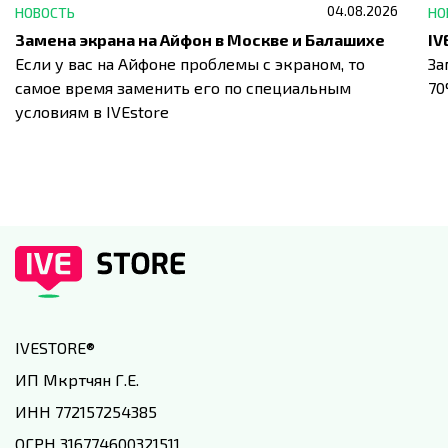
04.08.2026
НОВОСТЬ
НО
Замена экрана на Айфон в Москве и Балашихе
Если у вас на Айфоне проблемы с экраном, то
За
самое время заменить его по специальным
7
условиям в IVEstore
IVESTORE
®
ИП Мкртчян Г.Е.
ИНН 772157254385
ОГРН 316774600321511