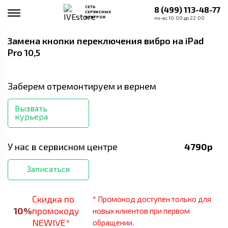
СЕТЬ
8 (499) 113-48-77
СЕРВИСНЫХ
ЦЕНТРОВ
пн-вс 10:00 до 22:00
Замена кнопки переключения вибро
на iPad
Pro 10,5
Заберем отремонтируем и вернем
Вызвать
курьера
У нас в сервисном центре
4790
р
Записаться
Скидка по
* Промокод доступен только для
10
%
промокоду
новых клиентов при первом
NEWIVE*
обращении.