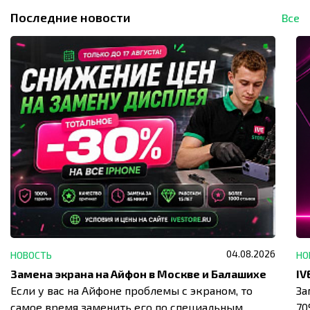
Последние новости
Все
04.08.2026
НОВОСТЬ
НО
Замена экрана на Айфон в Москве и Балашихе
Если у вас на Айфоне проблемы с экраном, то
За
самое время заменить его по специальным
7