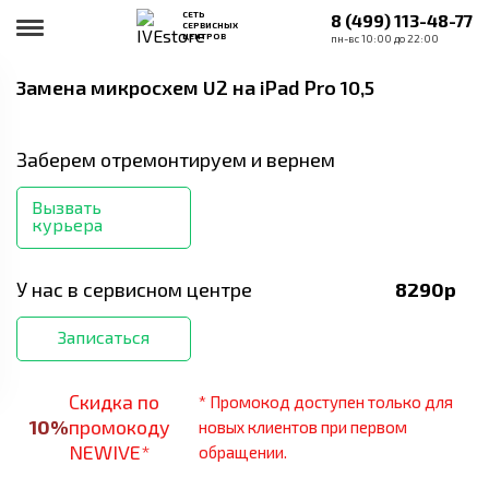
СЕТЬ
8 (499) 113-48-77
СЕРВИСНЫХ
ЦЕНТРОВ
пн-вс 10:00 до 22:00
Замена микросхем U2
на iPad Pro 10,5
Заберем отремонтируем и вернем
Вызвать
курьера
У нас в сервисном центре
8290
р
Записаться
Скидка по
* Промокод доступен только для
10
%
промокоду
новых клиентов при первом
NEWIVE*
обращении.