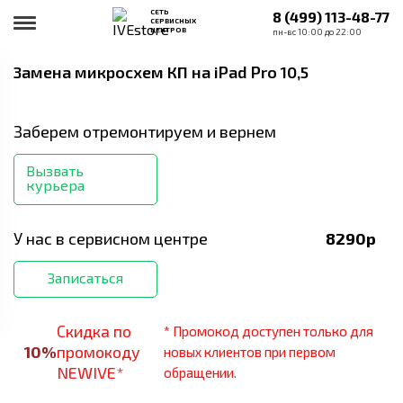
СЕТЬ
8 (499) 113-48-77
СЕРВИСНЫХ
ЦЕНТРОВ
пн-вс 10:00 до 22:00
Замена микросхем КП
на iPad Pro 10,5
Заберем отремонтируем и вернем
Вызвать
курьера
У нас в сервисном центре
8290
р
Записаться
Скидка по
* Промокод доступен только для
10
%
промокоду
новых клиентов при первом
NEWIVE*
обращении.