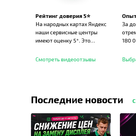
Рейтинг доверия 5⭐
Опыт
На народных картах Яндекс
За д
наши сервисные центры
отре
имеют оценку 5*. Это
180 0
подтверждено сотнями
нара
отзывов,
опыт.
Смотреть видеоотзывы
Выбр
Последние новости
С