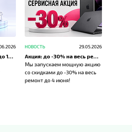
.06.2026
НОВОСТЬ
29.05.2026
НОВОСТЬ
До 1200 ₽ на ремонт и до 1500 ₽ на покупку техники Apple
Акция: до -30% на весь ремонт техники Apple
Мы запускаем мощную акцию
Если у в
у
со скидками до -30% на весь
проблем
ремонт до 4 июня!
время з
специал
IVEstore