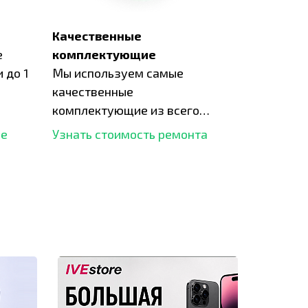
Качественные
е
комплектующие
 до 1
Мы используем самые
качественные
комплектующие из всего
рынка и используем самое
ше
Узнать стоимость ремонта
современное оборудование
для ремонта.