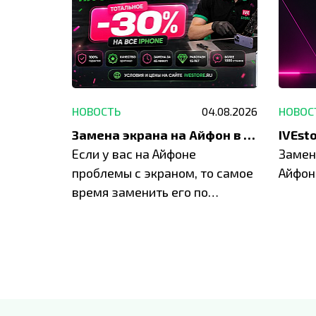
29.05.2026
НОВОСТЬ
04.08.2026
НОВОС
Акция: до -30% на весь ремонт техники Apple
Замена экрана на Айфон в Москве и Балашихе
ю акцию
Если у вас на Айфоне
Замен
а весь
проблемы с экраном, то самое
Айфон
время заменить его по
специальным условиям в
IVEstore