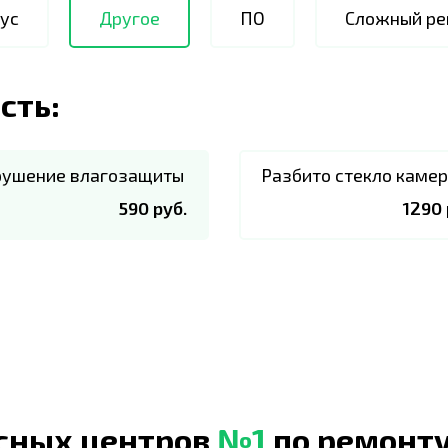
ус
Другое
ПО
Сложный ре
сть:
ушение влагозащиты
Разбито стекло каме
590 руб.
1290 
исных центров
№1
по ремонту