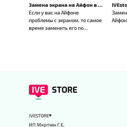
Акция: до -30% на весь ремонт техники Apple
Замена экрана на Айфон в Москве и Балашихе
ю акцию
Если у вас на Айфоне
Замен
а весь
проблемы с экраном, то самое
Айфон
время заменить его по
специальным условиям в
IVEstore
IVESTORE
®
ИП Мкртчян Г.Е.