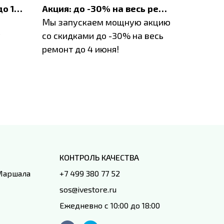
До 1200 ₽ на ремонт и до 1500 ₽ на покупку техники Apple
Акция: до -30% на весь ремонт техники Apple
Мы запускаем мощную акцию
Если у в
у
со скидками до -30% на весь
проблем
ремонт до 4 июня!
время з
специал
IVEstore
КОНТРОЛЬ КАЧЕСТВА
 Маршала
+7 499 380 77 52
sos@ivestore.ru
Ежедневно с 10:00 до 18:00