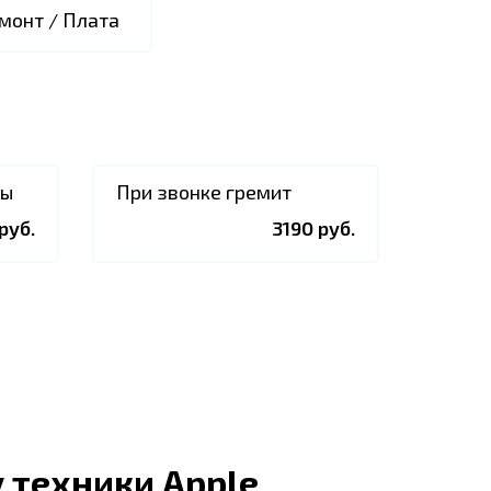
монт / Плата
ры
При звонке гремит
руб.
3190 руб.
 техники Apple