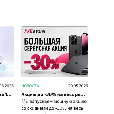
.06.2026
НОВОСТЬ
29.05.2026
НОВОСТЬ
До 1200 ₽ на ремонт и до 1500 ₽ на покупку техники Apple
Акция: до -30% на весь ремонт техники Apple
Мы запускаем мощную акцию
Если у в
у
со скидками до -30% на весь
проблем