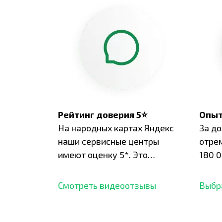
Рейтинг доверия 5⭐
Опыт
На народных картах Яндекс
За д
наши сервисные центры
отре
имеют оценку 5*. Это
180 0
подтверждено сотнями
нара
отзывов,
опыт.
Смотреть видеоотзывы
Выбр