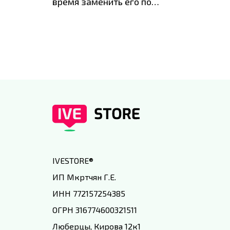
время заменить его по
специальным условиям в
IVEstore
IVESTORE
®
ИП Мкртчян Г.Е.
ИНН 772157254385
ОГРН 316774600321511
Люберцы, Кирова 12к1