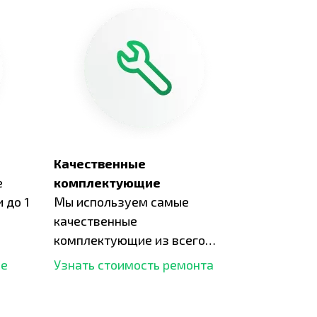
Качественные
е
комплектующие
 до 1
Мы используем самые
качественные
комплектующие из всего
рынка и используем самое
ше
Узнать стоимость ремонта
современное оборудование
для ремонта.