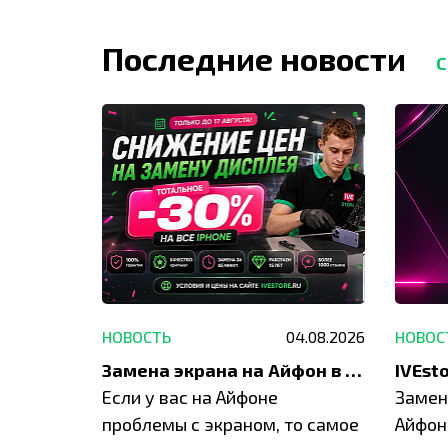
Последние новости
С
29.05.2026
НОВОСТЬ
04.08.2026
НОВОС
Акция: до -30% на весь ремонт техники Apple
Замена экрана на Айфон в Москве и Балашихе
ю акцию
Если у вас на Айфоне
Замен
а весь
проблемы с экраном, то самое
Айфон