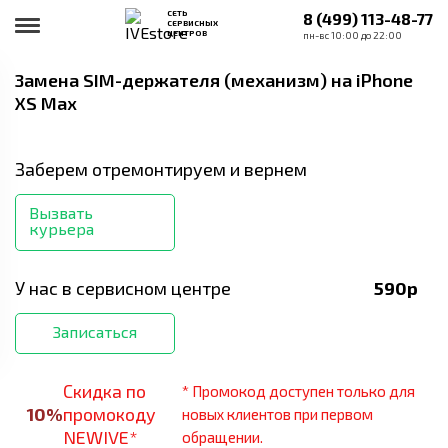
СЕТЬ
8 (499) 113-48-77
СЕРВИСНЫХ
ЦЕНТРОВ
пн-вс 10:00 до 22:00
Замена SIM-держателя (механизм)
на iPhone
XS Max
Заберем отремонтируем и вернем
Вызвать
курьера
У нас в сервисном центре
590
р
Записаться
Скидка по
* Промокод доступен только для
10
%
промокоду
новых клиентов при первом
NEWIVE*
обращении.