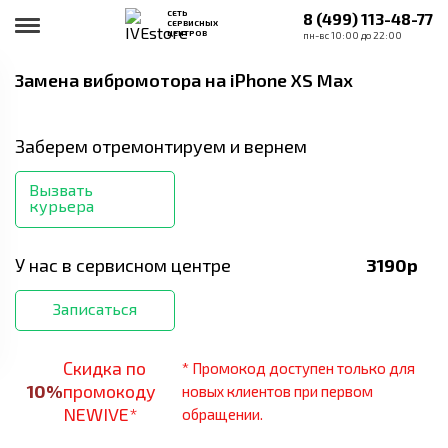
СЕТЬ
8 (499) 113-48-77
СЕРВИСНЫХ
ЦЕНТРОВ
пн-вс 10:00 до 22:00
Замена вибромотора
на iPhone XS Max
Заберем отремонтируем и вернем
Вызвать
курьера
У нас в сервисном центре
3190
р
Записаться
Скидка по
* Промокод доступен только для
10
%
промокоду
новых клиентов при первом
NEWIVE*
обращении.