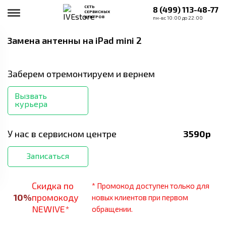
СЕТЬ
8 (499) 113-48-77
СЕРВИСНЫХ
ЦЕНТРОВ
пн-вс 10:00 до 22:00
Замена антенны
на iPad mini 2
Заберем отремонтируем и вернем
Вызвать
курьера
У нас в сервисном центре
3590
р
Записаться
Скидка по
* Промокод доступен только для
10
%
промокоду
новых клиентов при первом
NEWIVE*
обращении.