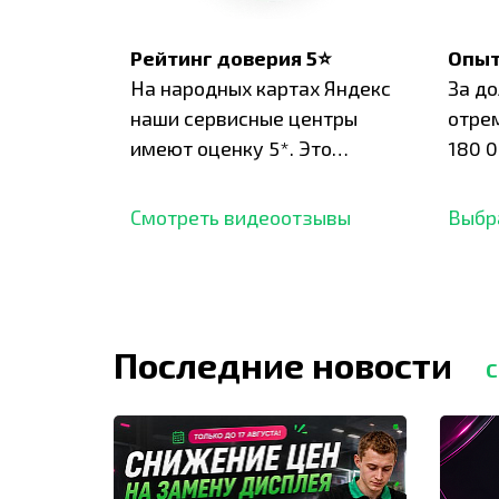
Рейтинг доверия 5⭐
Опыт
На народных картах Яндекс
За д
наши сервисные центры
отре
имеют оценку 5*. Это
180 0
подтверждено сотнями
нара
отзывов,
опыт.
Смотреть видеоотзывы
Выбр
Последние новости
С