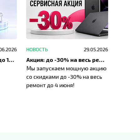
.06.2026
НОВОСТЬ
29.05.2026
НОВОСТЬ
До 1200 ₽ на ремонт и до 1500 ₽ на покупку техники Apple
Акция: до -30% на весь ремонт техники Apple
Мы запускаем мощную акцию
Если у в
у
со скидками до -30% на весь
проблем
ремонт до 4 июня!
время з
специал
IVEstore