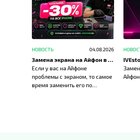
29.05.2026
НОВОСТЬ
04.08.2026
НОВОС
Акция: до -30% на весь ремонт техники Apple
Замена экрана на Айфон в Москве и Балашихе
ю акцию
Если у вас на Айфоне
Замен
а весь
проблемы с экраном, то самое
Айфон
время заменить его по
специальным условиям в
IVEstore