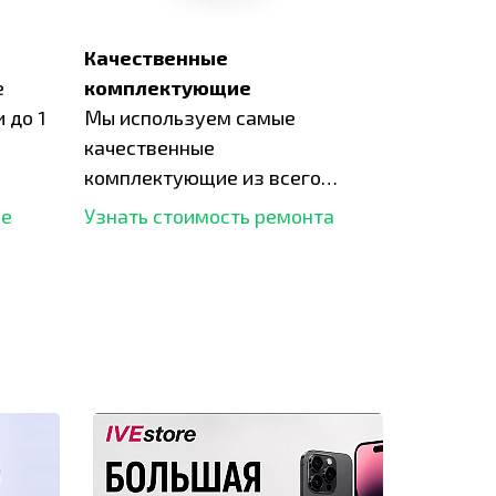
Качественные
е
комплектующие
 до 1
Мы используем самые
качественные
комплектующие из всего
рынка и используем самое
ше
Узнать стоимость ремонта
современное оборудование
для ремонта.