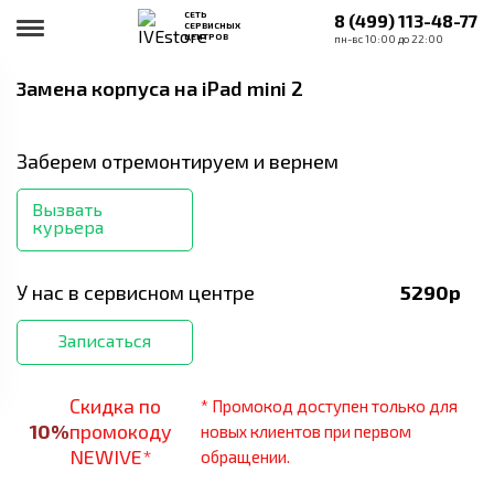
СЕТЬ
8 (499) 113-48-77
СЕРВИСНЫХ
ЦЕНТРОВ
пн-вс 10:00 до 22:00
Замена корпуса
на iPad mini 2
Заберем отремонтируем и вернем
Вызвать
курьера
У нас в сервисном центре
5290
р
Записаться
Скидка по
* Промокод доступен только для
10
%
промокоду
новых клиентов при первом
NEWIVE*
обращении.