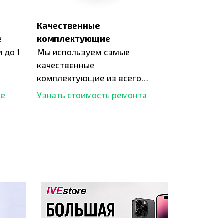
Качественные
е
комплектующие
 до 1
Мы используем самые
качественные
комплектующие из всего
рынка и используем самое
ше
Узнать стоимость ремонта
современное оборудование
для ремонта.