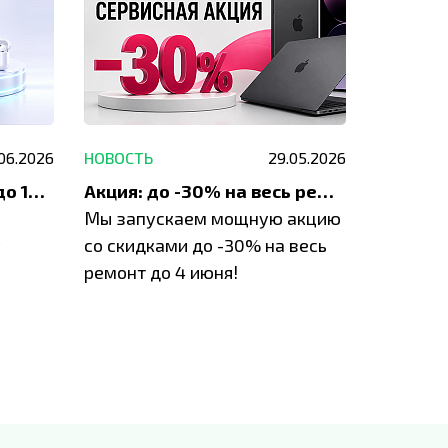
.06.2026
НОВОСТЬ
29.05.2026
НОВОСТЬ
До 1200 ₽ на ремонт и до 1500 ₽ на покупку техники Apple
Акция: до -30% на весь ремонт техники Apple
Мы запускаем мощную акцию
Если у в
у
со скидками до -30% на весь
проблем
ремонт до 4 июня!
время з
специал
IVEstore