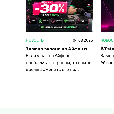
29.05.2026
НОВОСТЬ
04.08.2026
НОВОС
Акция: до -30% на весь ремонт техники Apple
Замена экрана на Айфон в Москве и Балашихе
ю акцию
Если у вас на Айфоне
Замен
а весь
проблемы с экраном, то самое
Айфон
время заменить его по
специальным условиям в
IVEstore