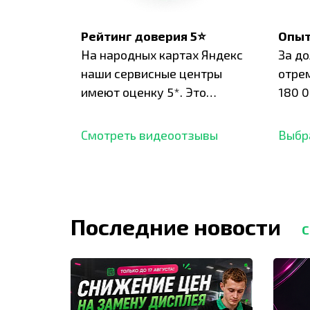
Рейтинг доверия 5⭐
Опыт
На народных картах Яндекс
За д
наши сервисные центры
отре
имеют оценку 5*. Это
180 0
подтверждено сотнями
нара
отзывов,
опыт.
Смотреть видеоотзывы
Выбр
Последние новости
С